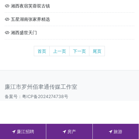
湘西夜宿芙蓉双古镇
五星湖南张家界精选
湘西盛世天门
首页
上一页
下一页
尾页
廉江市罗州佰聿通传媒工作室
备案号：
粤ICP备2024274738号
廉江招聘
房产
旅游