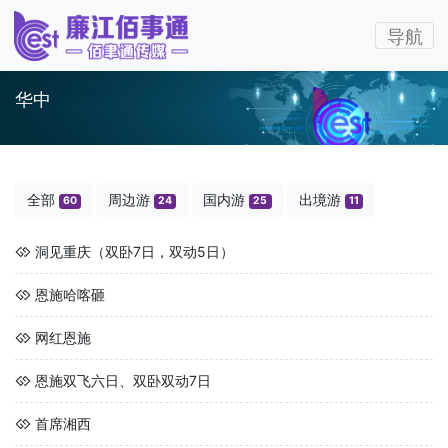
导航
华中
全部
周边游
国内游
出境游
60
24
25
11
洞见重庆（双卧7日，双动5日）
恩施哈喀砸
网红恩施
恩施双飞六日、双卧双动7日
首席湘西