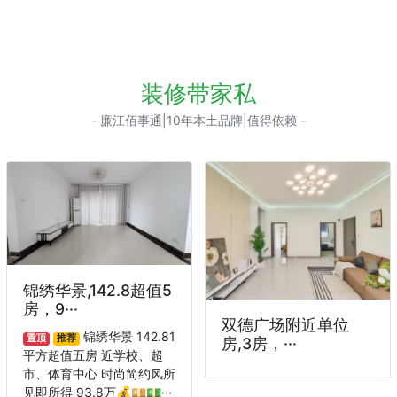
装修带家私
- 廉江佰事通|10年本土品牌|值得依赖 -
锦绣华景,142.8超值5
房，9···
双德广场附近单位
锦绣华景 142.81
置顶
推荐
房,3房，···
平方超值五房 近学校、超
市、体育中心 时尚简约风所
见即所得 93.8万💰💴💵···