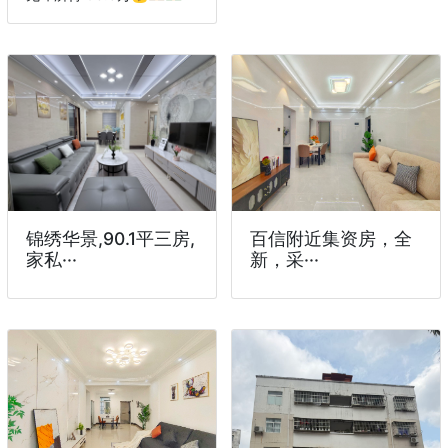
锦绣华景,90.1平三房,
百信附近集资房，全
家私···
新，采···