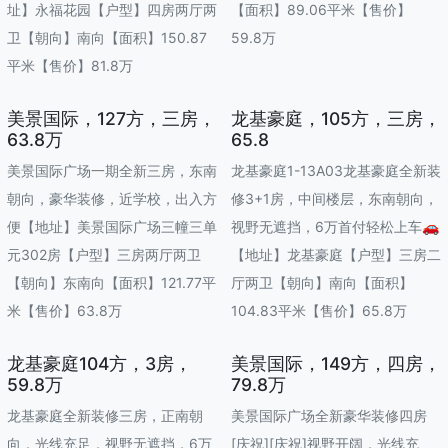
址】永福花园【户型】四房两厅两
【面积】89.06平米【售价】
卫【朝向】南向【面积】150.87
59.8万
平米【售价】81.8万
美景国际，127方，三房，
龙基豪庭，105方，三房，
63.8万
65.8
美景国际广场一期全新三房，东南
龙基豪庭1-13A03龙基豪庭全新装
朝向，豪华装修，近学校，出入方
修3+1房，中间楼层，东南朝向，
便【地址】美景国际广场三幢三单
视野无遮挡，6万首付轻松上车🚗
元302房【户型】三房两厅两卫
【地址】龙基豪庭【户型】三房二
【朝向】东南向【面积】121.77平
厅两卫【朝向】南向【面积】
米【售价】63.8万
104.83平米【售价】65.8万
龙基豪庭104方，3房，
美景国际，149方，四房，
59.8万
79.8万
龙基豪庭全新装修三房，正南朝
美景国际广场全新豪华装修四房
向，光线充足，视野无遮挡，6万
[庆祝][庆祝]视野开阔，光线充