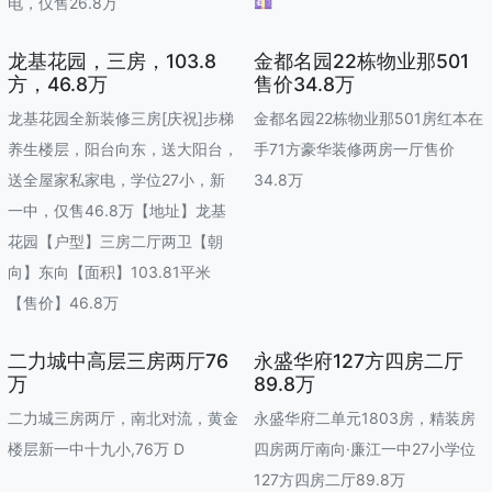
电，仅售26.8万
💷
龙基花园，三房，103.8
金都名园22栋物业那501
方，46.8万
售价34.8万
龙基花园全新装修三房[庆祝]步梯
金都名园22栋物业那501房红本在
养生楼层，阳台向东，送大阳台，
手71方豪华装修两房一厅售价
送全屋家私家电，学位27小，新
34.8万
一中，仅售46.8万【地址】龙基
花园【户型】三房二厅两卫【朝
向】东向【面积】103.81平米
【售价】46.8万
二力城中高层三房两厅76
永盛华府127方四房二厅
万
89.8万
二力城三房两厅，南北对流，黄金
永盛华府二单元1803房，精装房
楼层新一中十九小,76万 D
四房两厅南向·廉江一中27小学位
127方四房二厅89.8万