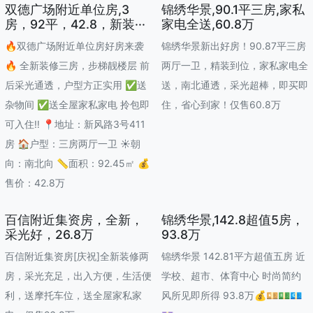
双德广场附近单位房,3
锦绣华景,90.1平三房,家私
房，92平，42.8，新装···
家电全送,60.8万
🔥双德广场附近单位房好房来袭
锦绣华景新出好房！90.87平三房
🔥 全新装修三房，步梯靓楼层 前
两厅一卫，精装到位，家私家电全
后采光通透，户型方正实用 ✅送
送，南北通透，采光超棒，即买即
杂物间 ✅送全屋家私家电 拎包即
住，省心到家！仅售60.8万
可入住‼️ 📍地址：新风路3号411
房 🏠户型：三房两厅一卫 ☀️朝
向：南北向 📏面积：92.45㎡ 💰
售价：42.8万
百信附近集资房，全新，
锦绣华景,142.8超值5房，
采光好，26.8万
93.8万
百信附近集资房[庆祝]全新装修两
锦绣华景 142.81平方超值五房 近
房，采光充足，出入方便，生活便
学校、超市、体育中心 时尚简约
利，送摩托车位，送全屋家私家
风所见即所得 93.8万💰💴💵💶