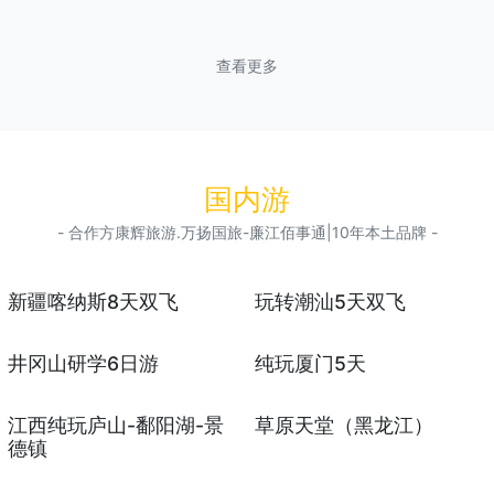
查看更多
国内游
- 合作方康辉旅游.万扬国旅-廉江佰事通|10年本土品牌 -
新疆喀纳斯8天双飞
玩转潮汕5天双飞
井冈山研学6日游
纯玩厦门5天
江西纯玩庐山-鄱阳湖-景
草原天堂（黑龙江）
德镇