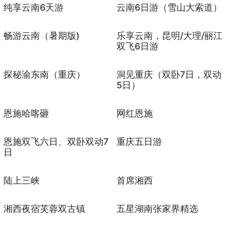
纯享云南6天游
云南6日游（雪山大索道）
畅游云南（暑期版)
乐享云南，昆明/大理/丽江
双飞6日游
探秘渝东南（重庆）
洞见重庆（双卧7日，双动
5日）
恩施哈喀砸
网红恩施
恩施双飞六日、双卧双动7
重庆五日游
日
陆上三峡
首席湘西
湘西夜宿芙蓉双古镇
五星湖南张家界精选