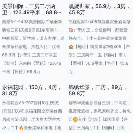
美景国际，三房二厅两
凯旋世家，56.9方，3房，
卫，123.49平米，68.8···
45.8万
美景5-1-1408美景国际广场全新
凯旋世家2-405凯旋世家全新装修
装修三房[庆祝][庆祝]东南朝向，
🏠户型方正，交通便利，配套设
中间楼层，近学校，出入方便，送
施齐全。十小～四中就在家附近
全屋家私家电，拎包入住！仅售
🏫【地址】凯旋世家2幢405【户
68.8万【户型】三房二厅两卫
型】三房两厅一卫【朝向】南向
【朝向】东南向【面积】123.49
【面积】56.9平米【售价】45.8
平米【售价】68.8万
万
永福花园，150方，4房，
锦绣华景，三房，89方，
81.8万
59.8万
永福花园A3-702首付5万[庆祝]
锦绣华景全新装修三房，中高层，
[庆祝][庆祝]永福花园全新装修四
视野无遮挡，家私家电齐全，拎包
房南向望花园，厅大房大学位六
即🉑入住【地址】锦绣华景【户
小，二中🔥送全屋家私家电【地
型】三房两厅1卫【朝向】北向