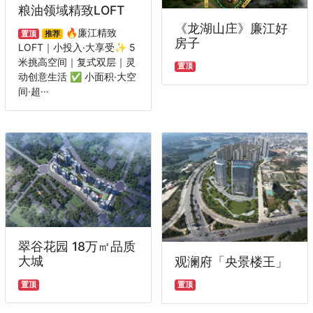
粮油领域精致LOFT
《龙湖山庄》廉江好
🔥廉江精致
置顶
推荐
房子
LOFT｜小投入·大享受✨ 5
米挑高空间｜复式双层｜灵
置顶
动创意生活 ✅ 小面积·大空
间·超···
翠谷花园 18万㎡品质
大城
观澜府「央景楼王」
置顶
置顶