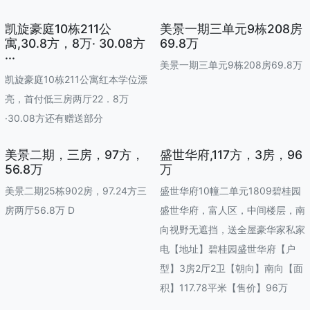
凯旋豪庭10栋211公
美景一期三单元9栋208房
寓,30.8方，8万· 30.08方
69.8万
···
美景一期三单元9栋208房69.8万
凯旋豪庭10栋211公寓红本学位漂
亮，首付低三房两厅22．8万
·30.08方还有赠送部分
美景二期，三房，97方，
盛世华府,117方，3房，96
56.8万
万
美景二期25栋902房，97.24方三
盛世华府10幢二单元1809碧桂园
房两厅56.8万 D
盛世华府，富人区，中间楼层，南
向视野无遮挡，送全屋豪华家私家
电【地址】碧桂园盛世华府【户
型】3房2厅2卫【朝向】南向【面
积】117.78平米【售价】96万