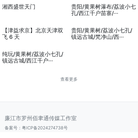
湘西盛世天门
贵阳/黄果树瀑布/荔波小七
孔/西江千户苗寨/···
【津益求京】北京天津双
贵阳/黄果树/荔波小七孔/
飞 6 天
镇远古城/梵净山/西···
纯玩/黄果树/荔波小七孔/
镇远古城/西江千户···
查看更多
廉江市罗州佰聿通传媒工作室
备案号：
粤ICP备2024274738号