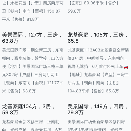
址】永福花园【户型】四房两厅两
【面积】89.06平米【售价】
卫【朝向】南向【面积】150.87
59.8万
平米【售价】81.8万
美景国际，127方，三房，
龙基豪庭，105方，三房，
63.8万
65.8
美景国际广场一期全新三房，东南
龙基豪庭1-13A03龙基豪庭全新装
朝向，豪华装修，近学校，出入方
修3+1房，中间楼层，东南朝向，
便【地址】美景国际广场三幢三单
视野无遮挡，6万首付轻松上车🚗
元302房【户型】三房两厅两卫
【地址】龙基豪庭【户型】三房二
【朝向】东南向【面积】121.77平
厅两卫【朝向】南向【面积】
米【售价】63.8万
104.83平米【售价】65.8万
龙基豪庭104方，3房，
美景国际，149方，四房，
59.8万
79.8万
龙基豪庭全新装修三房，正南朝
美景国际广场全新豪华装修四房
向，光线充足，视野无遮挡，6万
[庆祝][庆祝]视野开阔，光线充