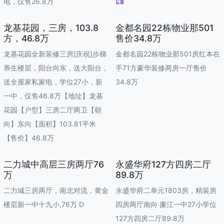
电，仅售26.8万
💷
龙基花园，三房，103.8
金都名园22栋物业那501
方，46.8万
售价34.8万
龙基花园全新装修三房[庆祝]步梯
金都名园22栋物业那501房红本在
养生楼层，阳台向东，送大阳台，
手71方豪华装修两房一厅售价
送全屋家私家电，学位27小，新
34.8万
一中，仅售46.8万【地址】龙基
花园【户型】三房二厅两卫【朝
向】东向【面积】103.81平米
【售价】46.8万
二力城中高层三房两厅76
永盛华府127方四房二厅
万
89.8万
二力城三房两厅，南北对流，黄金
永盛华府二单元1803房，精装房
楼层新一中十九小,76万 D
四房两厅南向·廉江一中27小学位
127方四房二厅89.8万