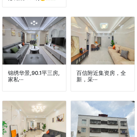
锦绣华景,90.1平三房,
百信附近集资房，全
家私···
新，采···