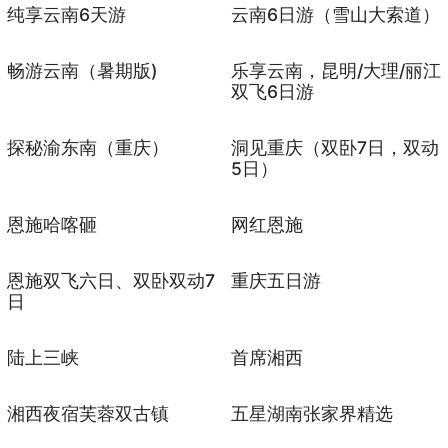
纯享云南6天游
云南6日游（雪山大索道）
畅游云南（暑期版)
乐享云南，昆明/大理/丽江
双飞6日游
探秘渝东南（重庆）
洞见重庆（双卧7日，双动
5日）
恩施哈喀砸
网红恩施
恩施双飞六日、双卧双动7
重庆五日游
日
陆上三峡
首席湘西
湘西夜宿芙蓉双古镇
五星湖南张家界精选