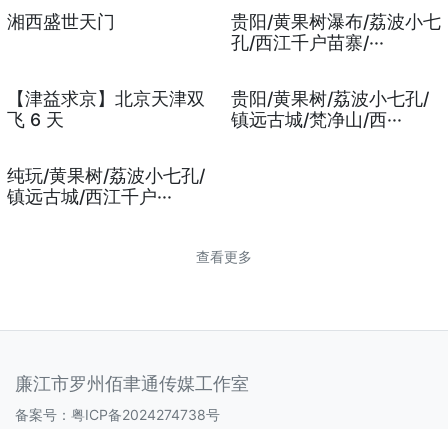
湘西盛世天门
贵阳/黄果树瀑布/荔波小七
孔/西江千户苗寨/···
【津益求京】北京天津双
贵阳/黄果树/荔波小七孔/
飞 6 天
镇远古城/梵净山/西···
纯玩/黄果树/荔波小七孔/
镇远古城/西江千户···
查看更多
廉江市罗州佰聿通传媒工作室
备案号：
粤ICP备2024274738号