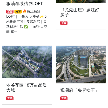
粮油领域精致LOFT
《龙湖山庄》廉江好
🔥廉江精致
置顶
推荐
房子
LOFT｜小投入·大享受✨ 5
米挑高空间｜复式双层｜灵
置顶
动创意生活 ✅ 小面积·大空
间·超···
翠谷花园 18万㎡品质
大城
观澜府「央景楼王」
置顶
置顶