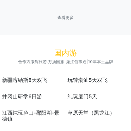
查看更多
国内游
- 合作方康辉旅游.万扬国旅-廉江佰事通|10年本土品牌 -
新疆喀纳斯8天双飞
玩转潮汕5天双飞
井冈山研学6日游
纯玩厦门5天
江西纯玩庐山-鄱阳湖-景
草原天堂（黑龙江）
德镇