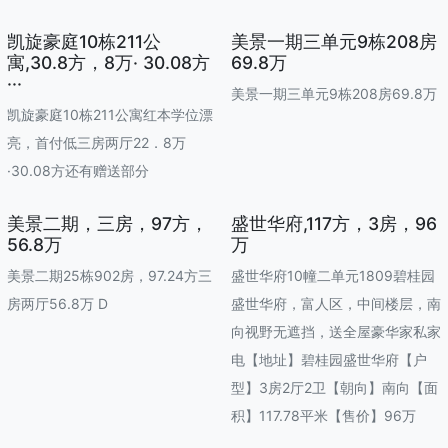
凯旋豪庭10栋211公
美景一期三单元9栋208房
寓,30.8方，8万· 30.08方
69.8万
···
美景一期三单元9栋208房69.8万
凯旋豪庭10栋211公寓红本学位漂
亮，首付低三房两厅22．8万
·30.08方还有赠送部分
美景二期，三房，97方，
盛世华府,117方，3房，96
56.8万
万
美景二期25栋902房，97.24方三
盛世华府10幢二单元1809碧桂园
房两厅56.8万 D
盛世华府，富人区，中间楼层，南
向视野无遮挡，送全屋豪华家私家
电【地址】碧桂园盛世华府【户
型】3房2厅2卫【朝向】南向【面
积】117.78平米【售价】96万