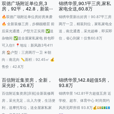
双德广场附近单位房,3
锦绣华景,90.1平三房,家私
房，92平，42.8，新装···
家电全送,60.8万
🔥双德广场附近单位房好房来袭
锦绣华景新出好房！90.87平三房
🔥 全新装修三房，步梯靓楼层 前
两厅一卫，精装到位，家私家电全
后采光通透，户型方正实用 ✅送
送，南北通透，采光超棒，即买即
杂物间 ✅送全屋家私家电 拎包即
住，省心到家！仅售60.8万
可入住‼️ 📍地址：新风路3号411
房 🏠户型：三房两厅一卫 ☀️朝
向：南北向 📏面积：92.45㎡ 💰
售价：42.8万
百信附近集资房，全新，
锦绣华景,142.8超值5房，
采光好，26.8万
93.8万
百信附近集资房[庆祝]全新装修两
锦绣华景 142.81平方超值五房 近
房，采光充足，出入方便，生活便
学校、超市、体育中心 时尚简约
利，送摩托车位，送全屋家私家
风所见即所得 93.8万💰💴💵💶