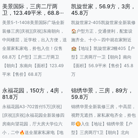
美景国际，三房二厅两
凯旋世家，56.9方，3房，
卫，123.49平米，68.8···
45.8万
美景5-1-1408美景国际广场全新
凯旋世家2-405凯旋世家全新装修
装修三房[庆祝][庆祝]东南朝向，
🏠户型方正，交通便利，配套设
中间楼层，近学校，出入方便，送
施齐全。十小～四中就在家附近
全屋家私家电，拎包入住！仅售
🏫【地址】凯旋世家2幢405【户
68.8万【户型】三房二厅两卫
型】三房两厅一卫【朝向】南向
【朝向】东南向【面积】123.49
【面积】56.9平米【售价】45.8
平米【售价】68.8万
万
永福花园，150方，4房，
锦绣华景，三房，89方，
81.8万
59.8万
永福花园A3-702首付5万[庆祝]
锦绣华景全新装修三房，中高层，
[庆祝][庆祝]永福花园全新装修四
视野无遮挡，家私家电齐全，拎包
房南向望花园，厅大房大学位六
即🉑入住【地址】锦绣华景【户
小，二中🔥送全屋家私家电【地
型】三房两厅1卫【朝向】北向