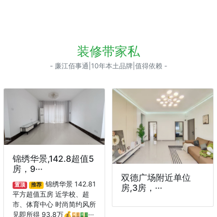
装修带家私
- 廉江佰事通|10年本土品牌|值得依赖 -
锦绣华景,142.8超值5
房，9···
双德广场附近单位
锦绣华景 142.81
置顶
推荐
房,3房，···
平方超值五房 近学校、超
市、体育中心 时尚简约风所
见即所得 93.8万💰💴💵···